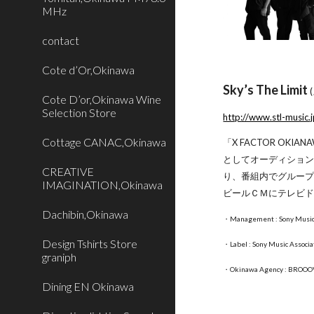
MHz
contact
Cote d’Or,Okinawa
Sky’s The Limit
Cote D’or,Okinawa Wine
Selection Store
http://www.stl-music.j
Cottage CANAC,Okinawa
「X FACTOR O
としてオーディションに
CREATIVE
り、番組内でグループ
IMAGINATION,Okinawa
ビールＣＭにテレビ
Dachibin,Okinawa
・Management : Sony Music 
Design Tshirts Store
・Label : Sony Music Associ
graniph
・Okinawa Agency : BROO
Dining EN Okinawa