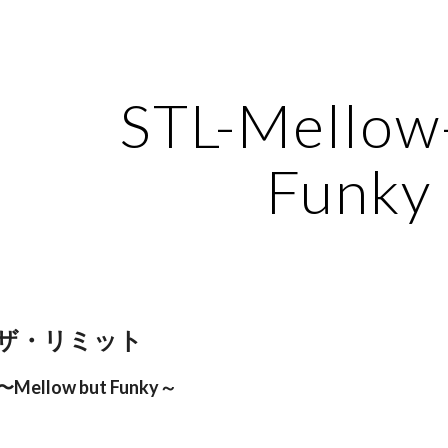
ip to main content
Skip to navigat
STL-Mellow
Funky
ザ・リミット
r 〜Mellow but Funky～