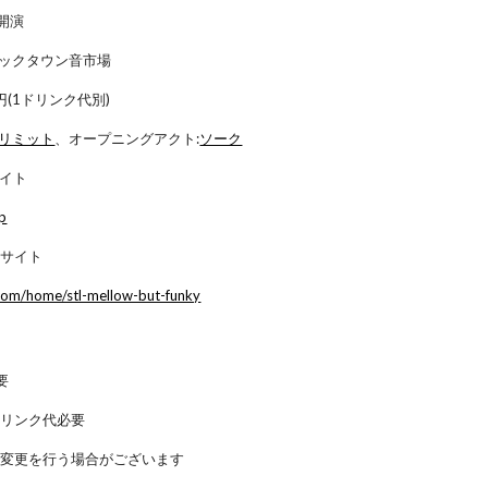
時開演
ジックタウン音市場
0円(1ドリンク代別)
リミット
、オープニングアクト:
ソーク
式サイト
jp
報サイト
com/home/stl-mellow-but-funky
要
ドリンク代必要
の変更を行う場合がございます