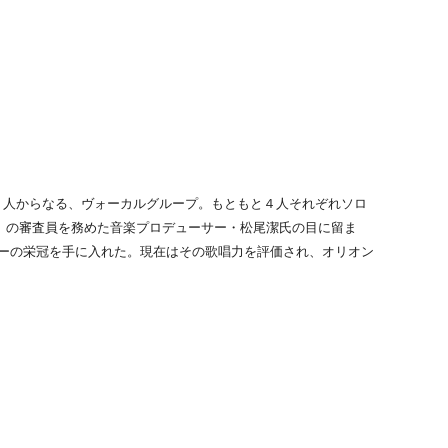
秀幸の４人からなる、ヴォーカルグループ。もともと４人それぞれソロ
APAN」の審査員を務めた音楽プロデューサー・松尾潔氏の目に留ま
ターの栄冠を手に入れた。現在はその歌唱力を評価され、オリオン