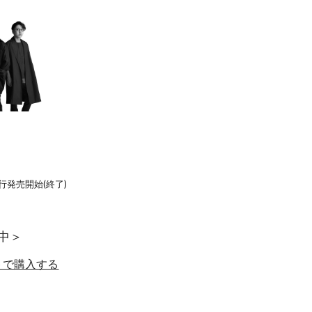
 先行発売開始(終了)
中＞
ットで購入する