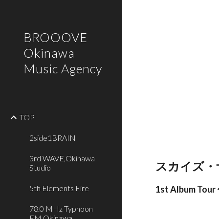
Sk
BROOOVE
Okinawa
Music Agency
TOP
2side1BRAIN
3rd WAVE,Okinawa
スカイズ・
Studio
5th Elements Fire
1st Album Tou
78.0 MHz Typhoon
FM,Okinawa