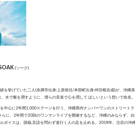
SOAK
(ソーク)
績を挙げていた二人(糸満市出身:上原裕任/本部町出身:仲宗根吉成)が、沖縄美
」とは、水で喉を潤すように、僕らの音楽で心を潤して ほしいという想いで命名
を中心に2年間1,000ステージを行う、沖縄県内ナンバーワンのストリートラ
さらに、2年間で20回のワンマンライブを開催するなど、沖縄のみならず、
ルボイスは、国籍,言語を問わず道行く人の足を止める。2018年、注目の沖縄