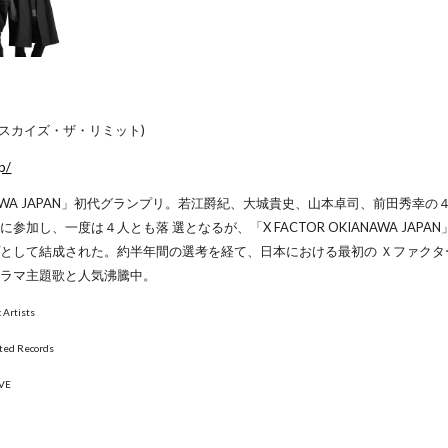
(スカイズ・ザ・リミット)
p/
KIANAWA JAPAN」初代グランプリ。若江爵紀、大城貴史、山本卓司、前田
参加し、一度は４人とも落 選となるが、「X FACTOR OKIANAWA J
として結成された。約半年間の選考を経て、日本における最初の Ｘファク
ドラマ主題歌と人気沸騰中。
Artists
ated Records
OVE