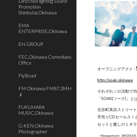
Direction lighting Sound
Promotion
Shinbutai,Okinawa
EMA
ENTERPRISE,Okinawa
EN GROUP
FEC,Okinawa Comedians
Office
オープニングアクト :
FlyBoad
http://soak.okinawa
FM Okinawa FM87.3MH
それぞれソロ活動で功
ｚ
「SOAK(ソーク)
FUKUHARA
北谷町美浜ストリート
MUSIC,Okinawa
手売りCDセールス！
セットと癒しのミネラ
G-KEN,Okinawa
Photographer
・Management : BROOOVE