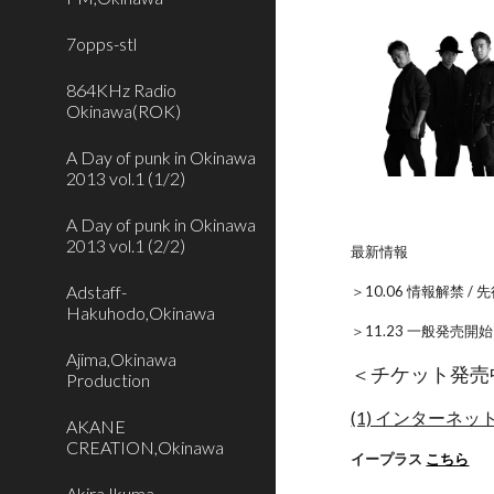
7opps-stl
864KHz Radio
Okinawa(ROK)
A Day of punk in Okinawa
2013 vol.1 (1/2)
A Day of punk in Okinawa
2013 vol.1 (2/2)
最新情報
Adstaff-
＞10.06 情報解禁 /
Hakuhodo,Okinawa
＞11.23 一般発売開始
Ajima,Okinawa
＜チケット発売
Production
(1) インターネ
AKANE
CREATION,Okinawa
イープラス
こちら
Akira Ikuma