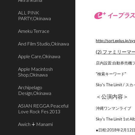
ALL PINK
PARTY,Okinawa
Ameku Terrace
http://sort.eplus.
And Film Studio,Okinawa
(2) ファミリー
Apple Care,Okinawa
店内設置:自動券売機
Apple Macintosh
"検索キーワード"
Shop,Okinawa
Sky's The Limi
Archipelago
Design,Okinawa
＜公演内容＞
ASIAN REGGA Peaceful
沖縄ワンマンライブ
Love Rock Fes 2013
Sky's The Limit 1st
Awich ∔ Manami
●日程:2018年2月12日