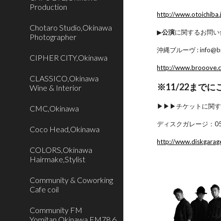
Production
http://www.otoichiba.
Chotaro Studio,Okinawa
▶︎
公演
に関するお問い
Photographer
沖縄ブルーヴ : info@br
CIPHER CITY,Okinawa
http://www.brooove.
CLASSICO,Okinawa
※11/22まで
Wine & Interior
▶︎▶︎▶︎チケットに
CMC,Okinawa
ディスクガレージ：050-
Coco Head,Okinawa
http://www.diskgarag
COLORS,Okinawa
Hairmake,Stylist
Community & Coworking
Cafe coil
Community FM
Yomitan,Okinawa FM78.6