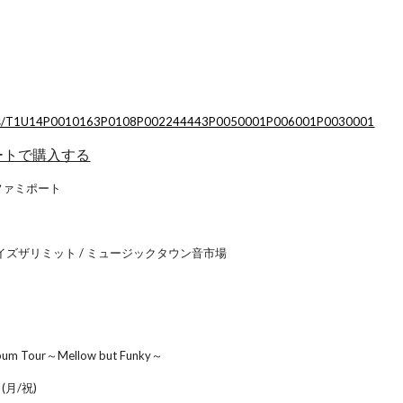
jp/sys/T1U14P0010163P0108P002244443P0050001P006001P0030001
マートで購入する
ファミポート
t / スカイズザリミット / ミュージックタウン音市場
 Album Tour～Mellow but Funky～
(月/祝)