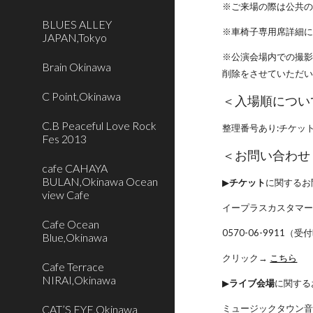
※ご来場の際は公共
BLUES ALLEY
※車椅子専用席詳細
JAPAN,Tokyo
※公演会場内での撮
Brain Okinawa
削除をさせていただ
C Point,Okinawa
＜入場順につい
C.B Peaceful Love Rock
整理番号あり:チケッ
Fes 2013
＜お問い合わせ
cafe CAHAYA
BULAN,Okinawa Ocean
▶︎
チケット
に関するお
view Cafe
イープラスカスタマ
Cafe Ocean
0570-06-9911
Blue,Okinawa
クリック→
こちら
Cafe Terrace
NIRAI,Okinawa
▶︎
ライブ会場
に関する
CAT’S EYE,Okinawa
ミュージックタウン音市場 