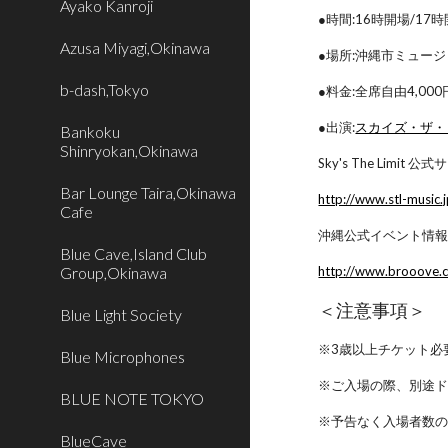
Ayako Kanroji
●時間:16時開場/17
Azusa Miyagi,Okinawa
●場所:沖縄市ミュー
b-dash,Tokyo
●料金:全席自由4,00
●出演:
スカイズ・ザ・
Bankoku
Shinryokan,Okinawa
Sky's The Limit 公
Bar Lounge Taira,Okinawa
http://www.stl-music.
Cafe
沖縄公式イベント情
Blue Cave,Island Club
Group,Okinawa
http://www.brooove.
＜注意事項＞
Blue Light Society
※3歳以上チケット必
Blue Microphones
※ご入場の際、別途
BLUE NOTE TOKYO
※予告なく入場者数
BlueCave