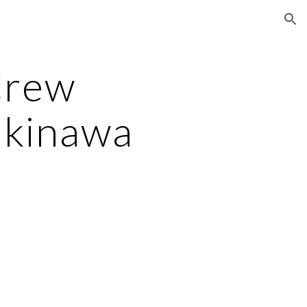
ion
Crew
Okinawa