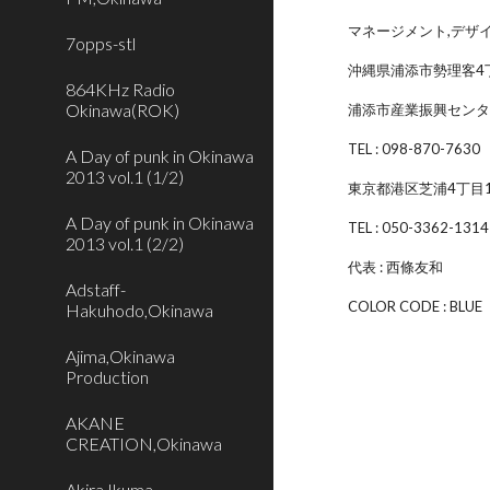
マネージメント,デザ
7opps-stl
沖縄県浦添市勢理客4
864KHz Radio
Okinawa(ROK)
浦添市産業振興センタ
TEL : 098-870-7630
A Day of punk in Okinawa
2013 vol.1 (1/2)
東京都港区芝浦4丁目16
A Day of punk in Okinawa
TEL : 050-3362-1314
2013 vol.1 (2/2)
代表 : 西條友和
Adstaff-
COLOR CODE : BLUE
Hakuhodo,Okinawa
Ajima,Okinawa
Production
AKANE
CREATION,Okinawa
Akira Ikuma