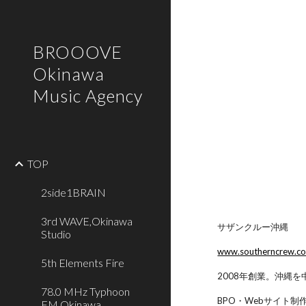
Sk
BROOOVE
Okinawa
Music Agency
TOP
2side1BRAIN
3rd WAVE,Okinawa
サザンクルー沖縄
Studio
www.southerncrew.co
5th Elements Fire
2008年創業。沖縄
78.0 MHz Typhoon
BPO・Webサイト
FM,Okinawa