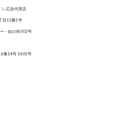
イン,広告代理店
丁目13番1号
ー・結の街502号
番14号 1605号