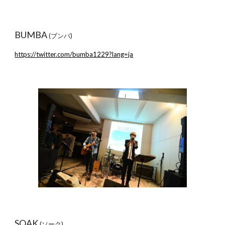
BUMBA
(ブンバ)
https://twitter.com/bumba1229?lang=ja
SOAK
(ソーク)