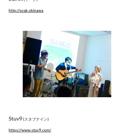
http://soak.okinawa
Stuv9
(スタブナイン)
https://www.stuv9.com/