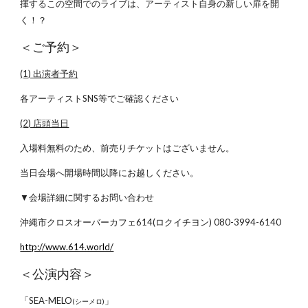
揮するこの空間でのライブは、アーティスト自身の新しい扉を開
く！？
＜ご予約＞
(1) 出演者予約
各アーティストSNS等でご確認ください
(2) 店頭当日
入場料無料のため、前売りチケットはございません。
当日会場へ開場時間以降にお越しください。
▼会場詳細に関するお問い合わせ
沖縄市クロスオーバーカフェ614(ロクイチヨン) 080-3994-6140
http://www.614.world/
＜公演内容＞
「SEA-MELO
」
(シーメロ)