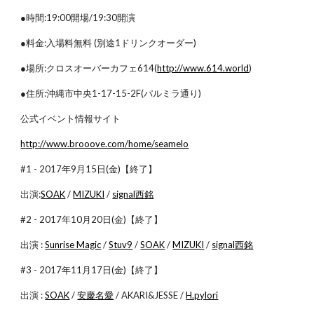
●時間:19:00開場/19:30開演
●料金:入場料無料 (別途1ドリンクオーダー)
●場所:クロスオーバーカフェ614(
http://www.614.world
)
●住所:沖縄市中央1-17-15-2F(パルミラ通り)
公式イベント情報サイト
http://www.brooove.com/home/seamelo
#1 - 2017年9月15日(金)【終了】
出演:
SOAK
/
MIZUKI
/
signal西銘
#2 - 2017年10月20日(金)【終了】
出演 :
Sunrise Magic
/
Stuv9
/
SOAK
/
MIZUKI
/
signal西銘
#3 - 2017年11月17日(金)【終了】
出演 :
SOAK
/
安慶名愛
/ AKARI&JESSE /
H.pylori