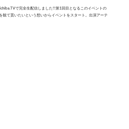
chiba.TVで完全生配信しました!!第1回目となるこのイベントの
スを観て貰いたいという想いからイベントをスタート。出演アーテ