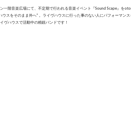
一階音楽広場にて、不定期で行われる音楽イベント『Sound Scape』をotoi
ヴハウスをそのまま外へ" 。ライヴハウスに行った事のない人にパフォーマン
ライヴハウスで活動中の精鋭バンドです！