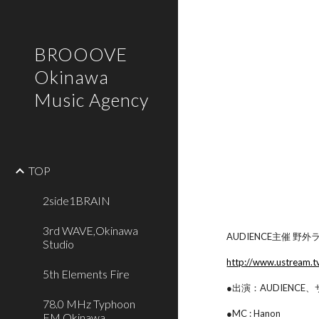
Sk
BROOOVE
Okinawa
Music Agency
TOP
2side1BRAIN
3rd WAVE,Okinawa
AUDIENCE主催 野外ライ
Studio
http://www.ustream.
5th Elements Fire
●出演：AUDIEN
78.0 MHz Typhoon
●MC : Hanon
FM,Okinawa