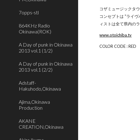
コザミュージックタウン
7opps-stl
コンセプトは "ライ
ィストは全て県内の
864KHz Radio
Okinawa(ROK)
www.otoichiba.tv
A Day of punk in Okinawa
COLOR CODE : RED
2013 vol.1 (1/2)
A Day of punk in Okinawa
2013 vol.1 (2/2)
Adstaff-
Hakuhodo,Okinawa
Ajima,Okinawa
Production
AKANE
CREATION,Okinawa
Akira Ikuma