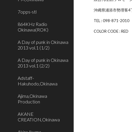
沖縄県浦添市勢理客4
7opps-stl
TEL : 098-871-2010
864KHz Radio
Okinawa(ROK)
COLOR CODE : RED
A Day of punk in Okinawa
2013 vol.1 (1/2)
A Day of punk in Okinawa
2013 vol.1 (2/2)
Adstaff-
Hakuhodo,Okinawa
Ajima,Okinawa
Production
AKANE
CREATION,Okinawa
Akira Ikuma