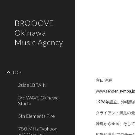
Sk
BROOOVE
Okinawa
Music Agency
TOP
宣伝,沖縄
2side1BRAIN
www.senden.symba.j
3rd WAVE,Okinawa
1996年設立。沖縄
Studio
クライアント満足の最大化
5th Elements Fire
沖縄から全国、そし
78.0 MHz Typhoon
FM,Okinawa
広告代理店,プロモーシ