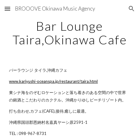
BROOOVE Okinawa Music Agency
Skip to main content
Skip to navigation
Bar Lounge
Taira,Okinawa Cafe
バーラウンジ タイラ,沖縄カフェ
www.kariyushi-oceanspa.jp/restaurant/taira.html
東シナ海をのぞむロケーションと落ち着きのある空間の中で世界
の銘酒とこだわりのカクテル。沖縄かりゆしビーチリゾート内。
打ち合わせ,カフェ(CAFE),接待,癒しに最適。
沖縄県国頭郡恩納村名嘉真ヤーシ原2591-1
TEL : 098-967-8731