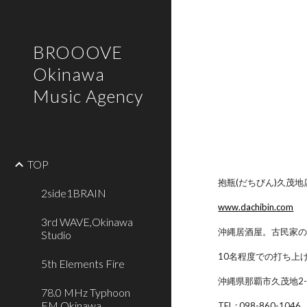
Sk
BROOOVE
Okinawa
Music Agency
TOP
抱瓶(だちびん)久茂地
2side1BRAIN
www.dachibin.com
3rd WAVE,Okinawa
沖縄居酒屋。古民家
Studio
10名程度での打ち上
5th Elements Fire
沖縄県那覇市久茂地2-1
78.0 MHz Typhoon
FM,Okinawa
TEL : 098-860-1046