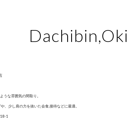
ip to main content
Skip to navigat
Dachibin,Ok
店
のような雰囲気の間取り。
げや、少し肩の力を抜いた会食,接待などに最適。
8-1