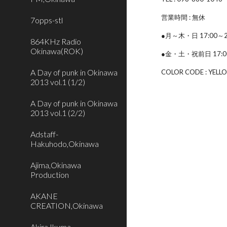
営業時間 : 無休
7opps-stl
●月～木・日 17:00～2
864KHz Radio
Okinawa(ROK)
●金・土・祝前日 17:0
A Day of punk in Okinawa
COLOR CODE : YELL
2013 vol.1 (1/2)
A Day of punk in Okinawa
2013 vol.1 (2/2)
Adstaff-
Hakuhodo,Okinawa
Ajima,Okinawa
Production
AKANE
CREATION,Okinawa
Akira Ikuma